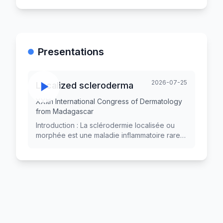
Presentations
2026-07-25
Localized scleroderma
XXIth International Congress of Dermatology
from Madagascar
Introduction : La sclérodermie localisée ou
morphée est une maladie inflammatoire rare,
caractérisée par un état scléreux de la peau
pouvant s'étendre aux tissus sous-cutanés.
Elle peut entrainer des séquelles
fonctionnelles et esthétiques majeures.
L’incidence mondiale est estimée à 27 cas
par million d’habitants. A Madagascar, elle
demeure peu documentée. Notre étude vise
à décrire les aspects épidémio-cliniques,